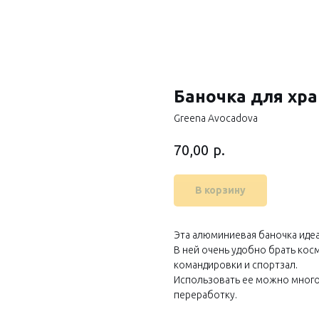
Баночка для хр
Greena Avocadova
р.
70,00
В корзину
Эта алюминиевая баночка идеа
В ней очень удобно брать кос
командировки и спортзал.
Использовать ее можно много 
переработку.