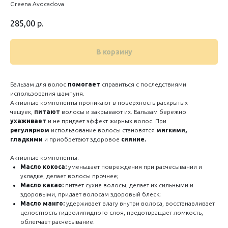
Greena Avocadova
285,00
р.
В корзину
Бальзам для волос
помогает
справиться с последствиями
использования шампуня.
Активные компоненты проникают в поверхность раскрытых
чешуек,
питают
волосы и закрывают их. Бальзам бережно
ухаживает
и не придает эффект жирных волос. При
регулярном
использование волосы становятся
мягкими,
гладкими
и приобретают здоровое
сияние.
Активные компоненты:
Масло кокоса:
уменьшает повреждения при расчесывании и
укладке, делает волосы прочнее;
Масло какао:
питает сухие волосы, делает их сильными и
здоровыми, придает волосам здоровый блеск;
Масло манго:
удерживает влагу внутри волоса, восстанавливает
целостность гидролипидного слоя, предотвращает ломкость,
облегчает расчесывание.